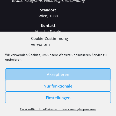
Grafik, Fotografie, Fotodesign, Ausbildung
Standort
Wien, 1030
Kontakt
Mascha Fekete
Mobil: 0699/190 55 255
Cookie-Zustimmung
E-Mail:
info@maschafotondesign.at
verwalten
Webdesign:
sisonke-webdesign.at
Wir verwenden Cookies, um unsere Website und unseren Service zu
optimieren.
Akzeptieren
Nur funktionale
Einstellungen
© Mascha Foto n Design 2025 |
IMPRESSUM
|
Cookie-Richtlinie
Datenschutzerklärung
Impressum
DATENSCHUTZERKLÄRUNG
|
AGB